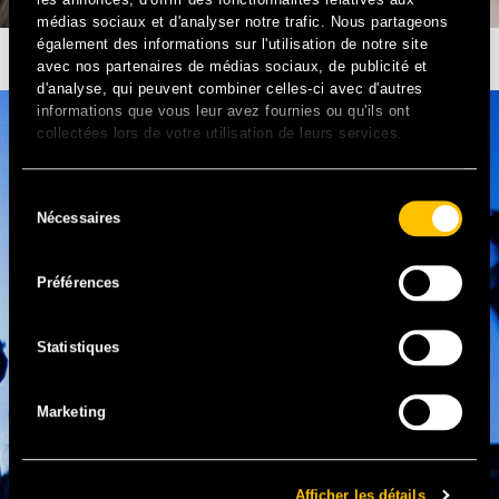
médias sociaux et d'analyser notre trafic. Nous partageons
également des informations sur l'utilisation de notre site
SOLIDAYS ANNULÉ, SOLIDARITÉ SIDA EN DANGER
avec nos partenaires de médias sociaux, de publicité et
d'analyse, qui peuvent combiner celles-ci avec d'autres
informations que vous leur avez fournies ou qu'ils ont
collectées lors de votre utilisation de leurs services.
Sélection
Nécessaires
du
consentement
Préférences
Statistiques
Marketing
Afficher les détails