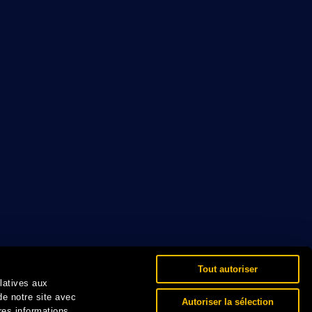
Tout autoriser
elatives aux
de notre site avec
Autoriser la sélection
res informations