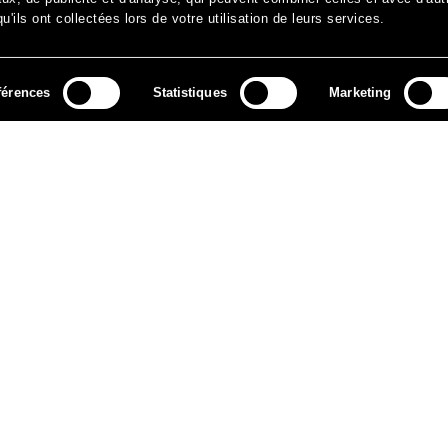
'ils ont collectées lors de votre utilisation de leurs services.
férences
Statistiques
Marketing
MÉDIAS
ARCHIVES
CONTACT
MENTIONS LÉGALES
DO
NEWSLETTER
ok