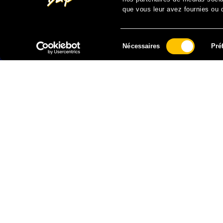
que vous leur avez fournies ou qu
Sélection
Nécessaires
Pré
du
consentement
FAIRE UN DON À SOLIDARITÉ SIDA