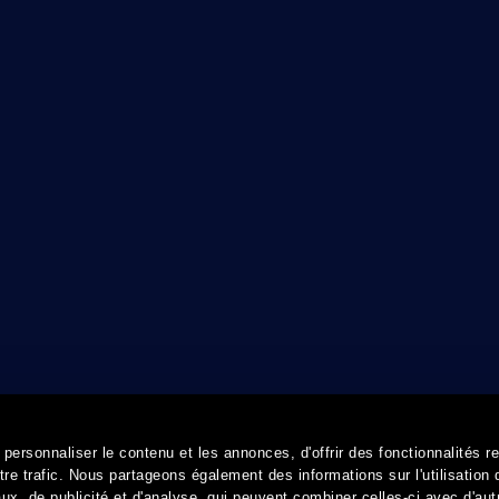
ersonnaliser le contenu et les annonces, d'offrir des fonctionnalités r
re trafic. Nous partageons également des informations sur l'utilisation 
x, de publicité et d'analyse, qui peuvent combiner celles-ci avec d'aut