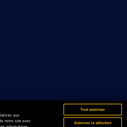
Tout autoriser
elatives aux
de notre site avec
Autoriser la sélection
res informations