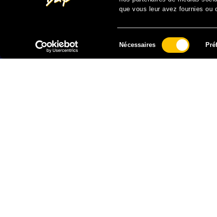
que vous leur avez fournies ou qu
Sélection
Nécessaires
Pré
du
consentement
FAIRE UN DON À SOLIDARITÉ SIDA