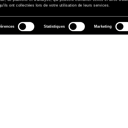
'ils ont collectées lors de votre utilisation de leurs services.
férences
Statistiques
Marketing
MÉDIAS
ARCHIVES
CONTACT
MENTIONS LÉGALES
DO
NEWSLETTER
ok