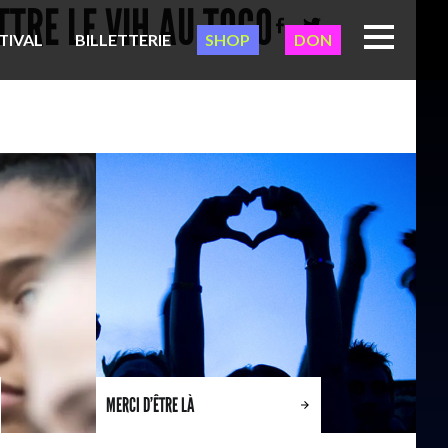
TTRE LE VIH AU TOGO
TIVAL
BILLETTERIE
SHOP
DON
MERCI D’ÊTRE LÀ