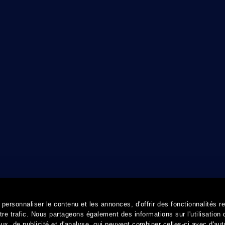
ersonnaliser le contenu et les annonces, d'offrir des fonctionnalités r
re trafic. Nous partageons également des informations sur l'utilisation 
x, de publicité et d'analyse, qui peuvent combiner celles-ci avec d'aut